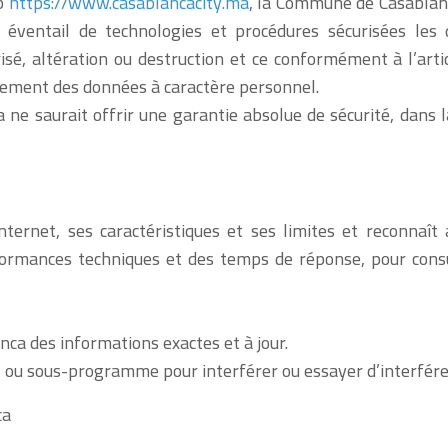
eb
https://www.casablancacity.ma
, la Commune de Casablanc
éventail de technologies et procédures sécurisées les 
isé, altération ou destruction et ce conformément à l’arti
tement des données à caractère personnel.
e saurait offrir une garantie absolue de sécurité, dans l
Internet, ses caractéristiques et ses limites et reconnaî
rformances techniques et des temps de réponse, pour consu
ca des informations exactes et à jour.
ciel ou sous-programme pour interférer ou essayer d’interfér
ca