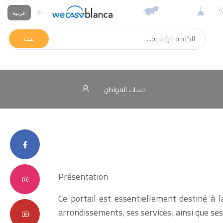
عربية
Fr
بحث
حساب المواطن
Présentation
Ce portail est essentiellement destiné à l
arrondissements, ses services, ainsi que ses