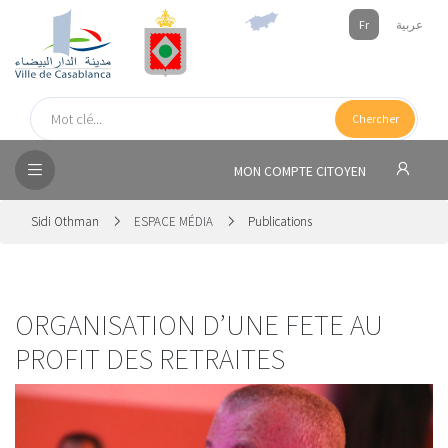
Fr
عربية
UEIL
Chercher
SEIL
ISSEMENT
MON COMPTE CITOYEN
SATION
Sidi Othman
ESPACE MÉDIA
Publications
ICES
 MÉDIA
ORGANISATION D’UNE FETE AU
PROFIT DES RETRAITES