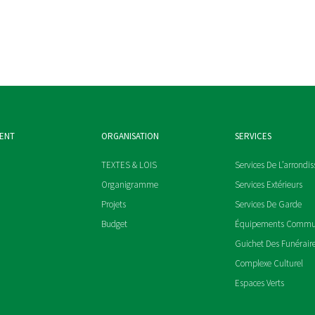
MENT
ORGANISATION
SERVICES
TEXTES & LOIS
Services De L’arrondi
Organigramme
Services Extérieurs
Projets
Services De Garde
Budget
Équipements Comm
Guichet Des Funérair
Complexe Culturel
Espaces Verts