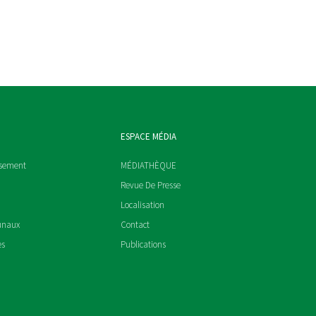
ESPACE MÉDIA
ssement
MÉDIATHÈQUE
Revue De Presse
Localisation
unaux
Contact
es
Publications