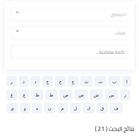
المناطق
الفئات
ﺍ
ﺏ
ﺕ
ﺙ
ﺝ
ﺡ
ﺥ
ﺩ
ﺫ
ﺭ
ﺯ
ﺱ
ﺵ
ﺹ
ﺽ
ﻁ
ﻅ
ﻉ
ﻍ
ﻑ
ﻕ
ﻙ
ﻝ
ﻡ
ﻥ
ﻩ
ﻭ
ﻱ
نتائج البحث ( 21 )