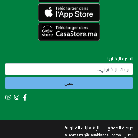
النشرة الإخبارية
سجل
خريطة الموقع
الإشعارات القانونية
Webmaster@CasablancaCity.ma
اتصال :