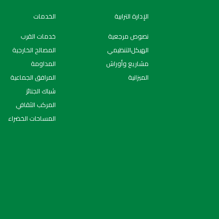
الإدارة الترابية
الخدمات
نصوص مرجعية
خدمات القرب
اﻟﻬﯿﻜﻞاﻟﺘﻨﻈﯿﻤﻲ
المصالح الخارجية
مشاريع وأوراش
المداومة
الميزانية
المرافق الجماعية
شباك الجنائز
المركب الثقافي
المساحات الخضراء