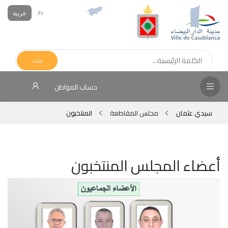
Fr
عربية
الص
الرئ
بحث
مج
حساب المواطن
المق
سيدي عثمان
مجلس المقاطعة
المنتخبون
الإد
التر
الخد
أعضاء المجلس المنتخبون
فض
الإع