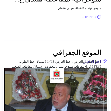
منوغرافية لمقاعطة سيدي عثمان
LIRE PLUS...
اﻟﻤﻮﻗﻊ اﻟﺠﻐﺮاﻓﻲ
اخر الاخبار
• ﺧﻂ اﻟﻄﻮل واﻟﻌﺮض :- ﺧﻂ اﻟﻌﺮض: 33°34’3 ﺷﻤﺎﻻ - ﺧﻂ اﻟﻄﻮل:
7°32’33 غربا• ﻤﻘﺎﻃﻌﺔ سيدي عثمان ﻣﺤﺪودة :- شمالا : مقاطعة الصخور
السوداء- غربا : بن مسيك- شرقا :...
LIRE PLUS...