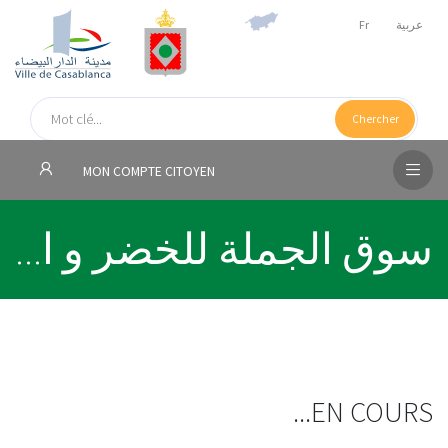
Fr
عربية
الص
الرئ
Chercher
مج
MON COMPTE CITOYEN
المق
سوق الجملة للخضر و ا...
الإد
التر
الخد
فض
الإع
EN COURS...